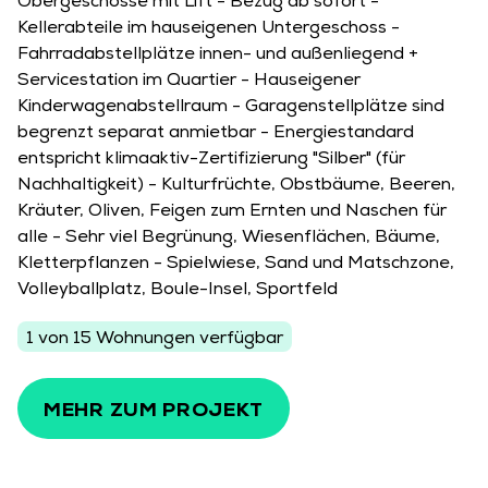
Obergeschosse mit Lift - Bezug ab sofort -
Jetzt bei unserem Newsletter anmelden und
Kellerabteile im hauseigenen Untergeschoss -
immer up-to-date sein.
Fahrradabstellplätze innen- und außenliegend +
Servicestation im Quartier - Hauseigener
Frau
Herr
Divers
Kinderwagenabstellraum - Garagenstellplätze sind
begrenzt separat anmietbar - Energiestandard
Vorname
entspricht klimaaktiv-Zertifizierung "Silber" (für
Nachhaltigkeit) - Kulturfrüchte, Obstbäume, Beeren,
Kräuter, Oliven, Feigen zum Ernten und Naschen für
Nachname
alle - Sehr viel Begrünung, Wiesenflächen, Bäume,
Kletterpflanzen - Spielwiese, Sand und Matschzone,
Volleyballplatz, Boule-Insel, Sportfeld
E-Mail-Adresse
1 von 15 Wohnungen verfügbar
Hiermit akzeptiere ich die
Datenschutzbedingungen
.
MEHR ZUM PROJEKT
NEWSLETTER ABONNIEREN