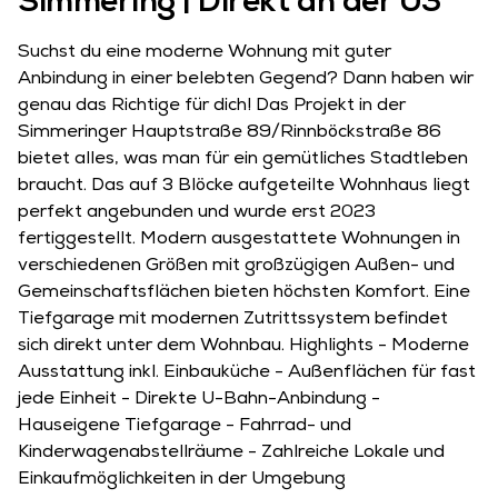
Simmering | Direkt an der U3
Drei, Zwei, Einziehen.
hallo@eugen.at
Suchst du eine moderne Wohnung mit guter
Anbindung in einer belebten Gegend? Dann haben wir
Folge eugen! auf Social Media:
genau das Richtige für dich! Das Projekt in der
Simmeringer Hauptstraße 89/Rinnböckstraße 86
bietet alles, was man für ein gemütliches Stadtleben
braucht. Das auf 3 Blöcke aufgeteilte Wohnhaus liegt
perfekt angebunden und wurde erst 2023
fertiggestellt. Modern ausgestattete Wohnungen in
Impressum
verschiedenen Größen mit großzügigen Außen- und
AGB
Gemeinschaftsflächen bieten höchsten Komfort. Eine
Datenschutzerklärung
Tiefgarage mit modernen Zutrittssystem befindet
Cookieerklärung
sich direkt unter dem Wohnbau. Highlights - Moderne
Ausstattung inkl. Einbauküche - Außenflächen für fast
Der smarte Maklerservice von OTTO Immobilien
jede Einheit - Direkte U-Bahn-Anbindung -
Hauseigene Tiefgarage - Fahrrad- und
Kinderwagenabstellräume - Zahlreiche Lokale und
Einkaufmöglichkeiten in der Umgebung