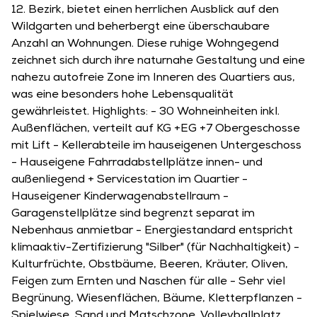
12. Bezirk, bietet einen herrlichen Ausblick auf den
Wildgarten und beherbergt eine überschaubare
Anzahl an Wohnungen. Diese ruhige Wohngegend
zeichnet sich durch ihre naturnahe Gestaltung und eine
nahezu autofreie Zone im Inneren des Quartiers aus,
was eine besonders hohe Lebensqualität
gewährleistet. Highlights: - 30 Wohneinheiten inkl.
Außenflächen, verteilt auf KG +EG +7 Obergeschosse
mit Lift - Kellerabteile im hauseigenen Untergeschoss
- Hauseigene Fahrradabstellplätze innen- und
außenliegend + Servicestation im Quartier -
Hauseigener Kinderwagenabstellraum -
Garagenstellplätze sind begrenzt separat im
Nebenhaus anmietbar - Energiestandard entspricht
klimaaktiv-Zertifizierung "Silber" (für Nachhaltigkeit) -
Kulturfrüchte, Obstbäume, Beeren, Kräuter, Oliven,
Feigen zum Ernten und Naschen für alle - Sehr viel
Begrünung, Wiesenflächen, Bäume, Kletterpflanzen -
Spielwiese, Sand und Matschzone, Volleyballplatz,