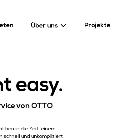
eten
Projekte
Über uns
t easy.
rvice von OTTO
t heute die Zeit, einem
 schnell und unkompliziert