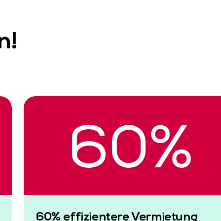
n!
60
%
60% effizientere Vermietung